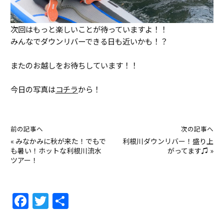
次回はもっと楽しいことが待っていますよ！！
みんなでダウンリバーできる日も近いかも！？
またのお越しをお待ちしています！！
今日の写真は
コチラ
から！
前の記事へ
次の記事へ
«
みなかみに秋が来た！でもで
利根川ダウンリバー！盛り上
も暑い！ホットな利根川流水
がってます♫
»
ツアー！
F
T
共
a
w
有