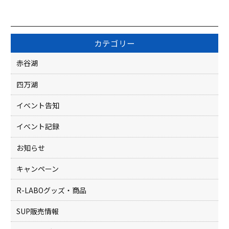
c
itt
e
er
b
カテゴリー
o
赤谷湖
o
四万湖
k
イベント告知
イベント記録
お知らせ
キャンペーン
R-LABOグッズ・商品
SUP販売情報