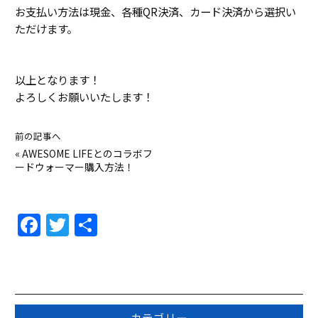
お支払い方法は現金、各種QR決済、カード決済から選択い
ただけます。
以上となります！
よろしくお願いいたします！
前の記事へ
«
AWESOME LIFEとのコラボフ
ードウォーマー購入方法！
F
T
共
a
w
有
c
itt
e
er
b
カテゴリー