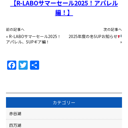
【R-LABOサマーセール2025！アパレル
編！】
前の記事へ
次の記事へ
«
R-LABOサマーセール2025！
2025年度の冬SUPお知らせ
アパレル、SUPギア編！
»
F
T
共
a
w
有
c
itt
e
er
b
カテゴリー
o
赤谷湖
o
四万湖