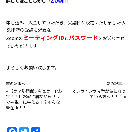
詳しくはこちらから→
申し込み、入金していただき、受講日が決定いたしましたら
SUP塾の受講に必要な
ミーティングID
パスワード
Zoomの
と
をお送りさせ
ていただきます。
よろしくお願い致します。
前の記事へ
次の記事へ
«
【ラマ塾開催レギュラー化決
オンラインラマ塾が気になっ
定！！】お家に居ながら「ラ
ている方へ！！！
»
マ先生」に会える！？そんな
新企画！！！
F
T
共