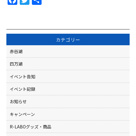
a
w
有
c
itt
e
er
b
カテゴリー
o
赤谷湖
o
四万湖
k
イベント告知
イベント記録
お知らせ
キャンペーン
R-LABOグッズ・商品