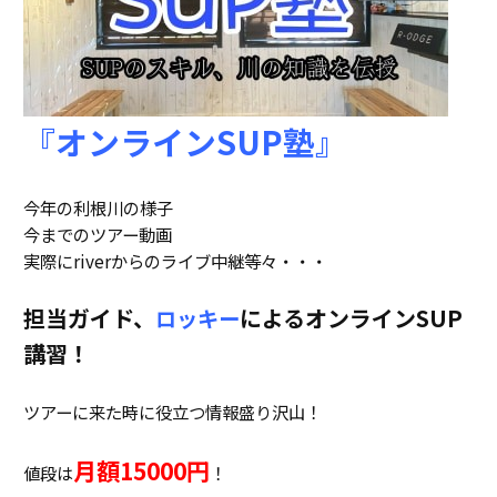
『オンラインSUP塾』
今年の利根川の様子
今までのツアー動画
実際にriverからのライブ中継等々・・・
担当ガイド、
によるオンラインSUP
ロッキー
講習！
ツアーに来た時に役立つ情報盛り沢山！
月額15000円
値段は
！