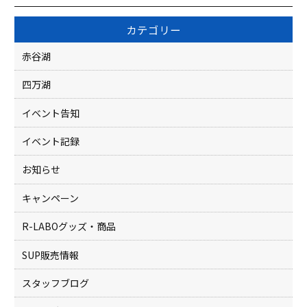
e
er
b
カテゴリー
o
赤谷湖
o
四万湖
k
イベント告知
イベント記録
お知らせ
キャンペーン
R-LABOグッズ・商品
SUP販売情報
スタッフブログ