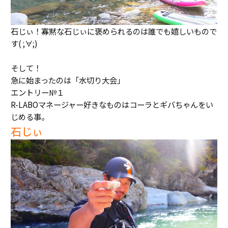
石じぃ！寡黙な石じぃに褒められるのは誰でも嬉しいもので
す( ;∀;)
そして！
急に始まったのは「水切り大会」
エントリー№１
R-LABOマネージャー好きなものはコーラとギバちゃんをい
じめる事。
石じぃ