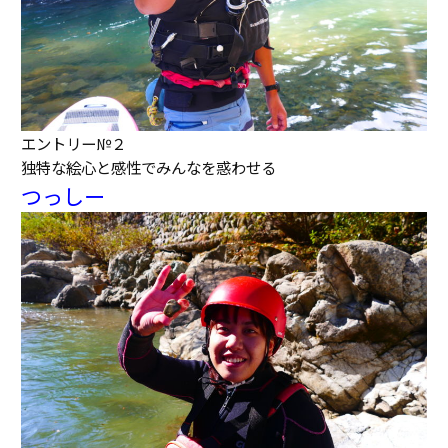
エントリー№２
独特な絵心と感性でみんなを惑わせる
つっしー