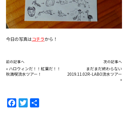
今日の写真は
コチラ
から！
前の記事へ
次の記事へ
«
ハロウィンだ！！紅葉だ！！
まだまだ終わらない
秋満喫流水ツアー！
2019.11.02R-LABO流水ツアー
»
F
T
共
a
w
有
c
itt