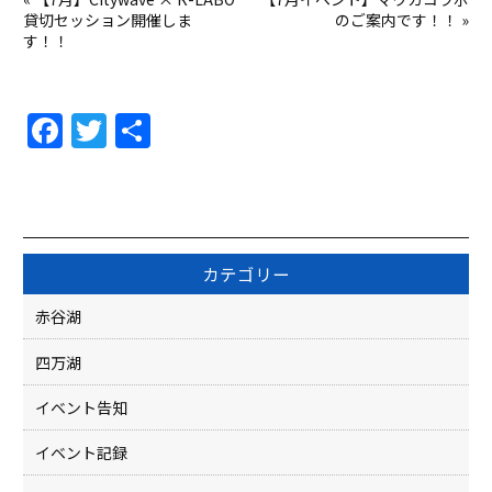
貸切セッション開催しま
のご案内です！！
»
す！！
F
T
共
a
w
有
c
itt
e
er
b
カテゴリー
o
赤谷湖
o
四万湖
k
イベント告知
イベント記録