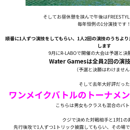
そしてお昼休憩を挟んで午後はFREESTYLE 
毎年恒例の1分演技です
順番に1人ずつ演技をしてもらい、1人2回の演技のうちよ
します
9月にR-LABOで開催の大会は予選と
Water Gamesは全員2回の
（予選と決勝はわけません
そして去年大好評だった
ワンメイクバトルのトーナメ
こちらは男女もクラスも混合のバト
クジで決めた対戦相手と1対1の
先行後攻で1人ずつ1トリック披露してもらい、その場