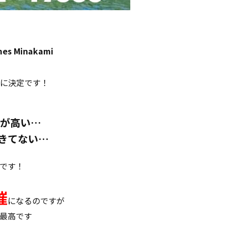
mes Minakami
末に決定です！
居が高い…
できてない…
です！
催
になるのですが
最高です