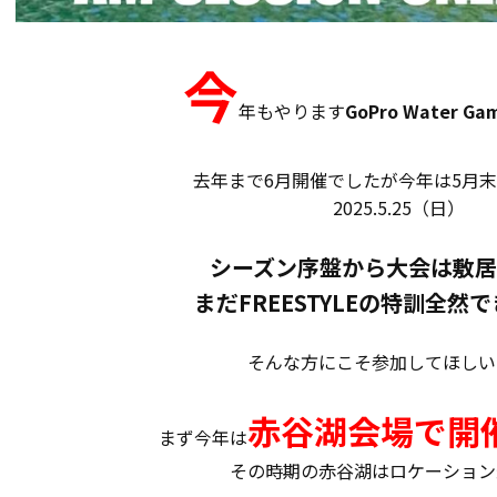
今
年もやります
GoPro Water Ga
去年まで6月開催でしたが今年は5月
2025.5.25（日）
シーズン序盤から大会は敷
まだFREESTYLEの特訓全然
そんな方にこそ参加してほしい
赤谷湖会場で開
まず今年は
その時期の赤谷湖はロケーション