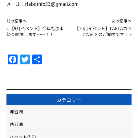
メール：rlaboinfo33@gmail.com
前の記事へ
次の記事へ
«
【9月イベント】今年も流水
【10月イベント】LAFTAコラ
祭り開催します～～！！
ボVer２のご案内です！
»
F
T
共
a
w
有
c
itt
e
er
b
カテゴリー
o
赤谷湖
o
四万湖
k
イベント告知