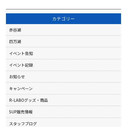
e
er
b
カテゴリー
o
赤谷湖
o
四万湖
k
イベント告知
イベント記録
お知らせ
キャンペーン
R-LABOグッズ・商品
SUP販売情報
スタッフブログ