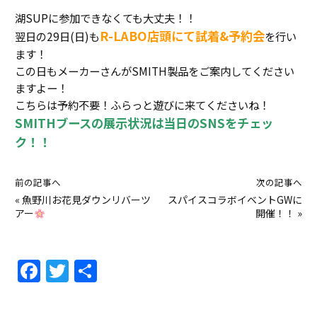
湖SUPに参加できなくても大丈夫！！
R-LABO店頭にて試着&予約会
翌日の29日(日)も
を行い
ます！
この日もメーカーさんがSMITH製品をご案内してください
ますよー！
こちらは予約不要！ふらっと遊びに来てくださいね！
SMITHブースの展示状況は当日のSNSをチェッ
ク！！
前の記事へ
次の記事へ
«
魚野川お花見ダウンリバーツ
スパイスコラボイベントGWに
アー
開催！！
»
F
T
共
a
w
有
c
itt