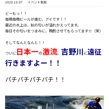
2020.10.07
イベント告知
どーもっ！！
毎晩毎晩ビールが進む、アイです！！
最近の水上は、秋の匂いが溢れかえってます。
毎日その匂いをつまみに、晩酌させてもらってます☆（笑）
そしてなんとなんと！！
日本一
激流
吉野川
遠征
ついに
の
、
に
行きますよー！！
パチパチパチパチ！！