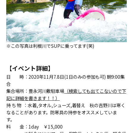
※この写真は利根川でSUPに乗ってます(笑)
【イベント詳細】
日 時：2020年11月7.8日(1日のみの参加も可) 朝9:00集
合
集合場所：豊永河川敷駐車場
（検索しても出てこないので下
記に詳細を書きます！！）
持 ち 物 ：水着,タオル,シューズ,着替え 秋の吉野川は寒く
なることがあります。防寒具の持参をオススメしていま
す。
料 金：1day ￥15,000