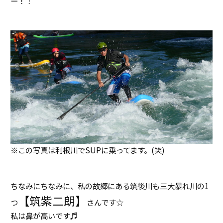
ー！！
※この写真は利根川でSUPに乗ってます。(笑)
ちなみにちなみに、私の故郷にある筑後川も三大暴れ川の1
【筑紫二朗】
つ
さんです☆
私は鼻が高いです♬