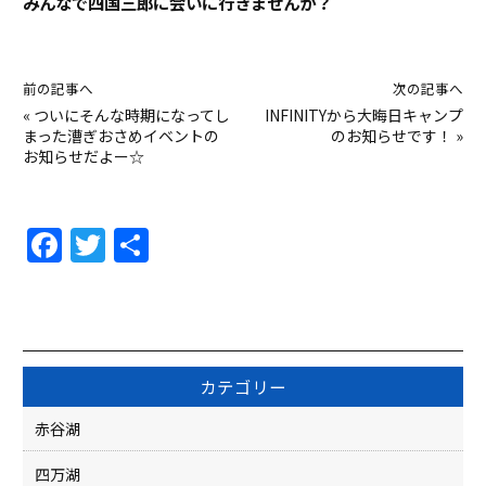
みんなで四国三郎に会いに行きませんか？
前の記事へ
次の記事へ
«
ついにそんな時期になってし
INFINITYから大晦日キャンプ
まった漕ぎおさめイベントの
のお知らせです！
»
お知らせだよー☆
F
T
共
a
w
有
c
itt
e
er
b
カテゴリー
o
赤谷湖
o
四万湖