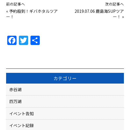
前の記事へ
次の記事へ
«
予約殺到！ギバホタルツア
2019.07.06 鹿島海SUPツア
ー！
ー！
»
F
T
共
a
w
有
c
itt
e
er
b
カテゴリー
o
赤谷湖
o
四万湖
k
イベント告知
イベント記録